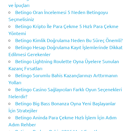
ve İpuçları
Betingo Oran İncelemesi 5 Neden Betingoyu
Seçmelisiniz
Betingo Kripto İle Para Çekme 5 Hızlı Para Çekme
Yöntemi
Betingo Kimlik Doğrulama Neden Bu Süreç Önemli?
Betingo Hesap Doğrulama Kayıt İşlemlerinde Dikkat
Edilmesi Gerekenler
Betingo Lightning Roulette Oyna Üyelere Sunulan
Kazanç Fırsatları
Betingo Sorumlu Bahis Kazançlarınızı Arttırmanın
Yolları
Betingo Casino Sağlayıcıları Farklı Oyun Seçenekleri
Nelerdir?
Betingo Big Bass Bonanza Oyna Yeni Başlayanlar
İçin Stratejiler
Betingo Aninda Para Çekme Hızlı İşlem İçin Adım
Adım Rehber