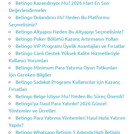
Betingo Kazandırıyor Mu? 2026 Mart En Son
Değerlendirmeler
Betingo Dolandırıcı Mı? Neden Bu Platformu
Seçmelisiniz?
Betingo Altyapısı Neden Bu Altyapıyı Seçmelisiniz?
Betingo Poker Bölümü Kazanç Artırmanın Yolları
Betingo VIP Programı Üyelik Avantajları ve Fırsatlar
Betingo Canlı Destek Yüksek Kalite Hizmetleriyle
Kullanıcı Yorumları
Betingo Minimum Para Yatırma Oyun Tutkunları
İçin Gereken Bilgiler
Betingo Sadakat Programı Kullanıcılar için Kazanç
Fırsatları
Betingo Belge İstiyor Mu? Neden Bu Süreç Önemli?
Betingo’ya Nasıl Para Yatırılır? 2026 Güncel
Yöntemler ve Ücretler
Betingo Para Yatırma Yöntemleri Nasıl Hızla Yatırım
Yapılır?
Betingo Whatsapp İletişim 5 Adımda Hızlı İletişim