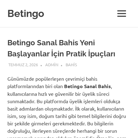
Skip
to
Betingo
MENU
content
Betingo Sanal Bahis Yeni
Başlayanlar İçin Pratik İpuçları
TEMMUZ 2, 2026
ADMIN
BAHIS
Günümüzde popülerleşen çevrimiçi bahis
platformlarından biri olan
Betingo Sanal Bahis
,
kullanıcılarına hızlı ve güvenilir bir üyelik süreci
sunmaktadır. Bu platformda üyelik işlemleri oldukça
basit adımlardan oluşmaktadır. İlk olarak, kullanıcıların
isim, soy isim, doğum tarihi gibi temel bilgilerini doğru
bir şekilde girmeleri gerekmektedir. Bu bilgilerin
doğruluğu, ilerleyen süreçlerde herhangi bir sorun
yaşamamak açısından oldukça önemlidir. Örneğin, para