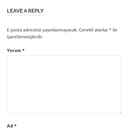
LEAVE A REPLY
E-posta adresiniz yayınlanmayacak.
Gerekli alanlar
*
ile
işaretlenmişlerdir
Yorum
*
Ad
*