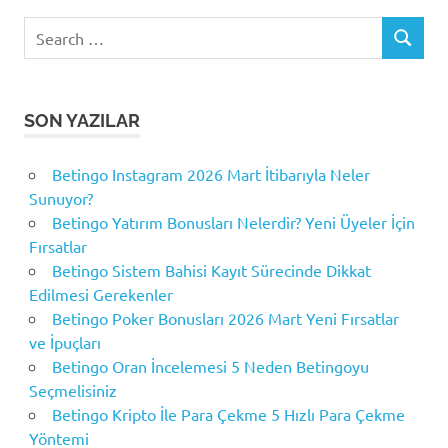
Search
SEARCH
for:
SON YAZILAR
Betingo Instagram 2026 Mart İtibarıyla Neler
Sunuyor?
Betingo Yatırım Bonusları Nelerdir? Yeni Üyeler İçin
Fırsatlar
Betingo Sistem Bahisi Kayıt Sürecinde Dikkat
Edilmesi Gerekenler
Betingo Poker Bonusları 2026 Mart Yeni Fırsatlar
ve İpuçları
Betingo Oran İncelemesi 5 Neden Betingoyu
Seçmelisiniz
Betingo Kripto İle Para Çekme 5 Hızlı Para Çekme
Yöntemi