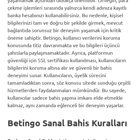
çekme işlemleri sırasında yalnızca kendi adınıza kayıtlı
banka hesabınızı kullanabilirsiniz. Bu nedenle, kişisel
bilgilerinizi tam ve doğru bir şekilde girmek, mevcut
bağlantıda sorunsuz bir deneyim yaşamak için kritik
öneme sahiptir. Betingo, kullanıcı verilerini koruma
konusunda titiz davranmakta ve bu bilgileri üçüncü
şahıslarla paylaşmamaktadır. Ayrıca, platformun
güvenliği için SSL sertifikası kullanılması, kullanıcıların
bilgilerini koruma altına alır ve güvenli bir bahis
deneyimi sunar. Kullanıcıların, üyelik sürecini
tamamladıktan sonra, söz konusu sitede sunduğu çeşitli
hizmetlerden faydalanmaları mümkündür. Bu sayede,
kullanıcılar sadece bahis yapma imkanı elde etmekle
kalmaz, aynı zamanda eğlenceli bir deneyim yaşarlar.
Betingo Sanal Bahis Kuralları