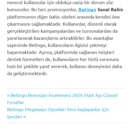
mevcut kullanıcılar için oldukça cazip bir durum söz
konusudur. Bu tarz promosyonlar,
Betingo
Sanal Bahis
platformunun diğer bahis siteleri arasında kendini öne
çıkarmasını sağlamaktadır. Kullanıcılar, düzenli olarak
gerçekleştirilen kampanyalardan ve turnuvalardan da
yararlanarak kazançlarını artırabilirler. Bu avantajlar
sayesinde Betingo, kullanıcıların ilgisini çekmeyi
başarmaktadır. Ayrıca, platformda sağlanan müşteri
destek hizmetleri de, kullanıcıların her türlü sorununa
hızlı bir şekilde yanıt vererek, kullanıcı deneyimini daha
da geliştirmektedir.
Bahis
Previous
Yazı
Betingo Bonusları İncelemesi 2026 Mart Ayı Güncel
Kuralları
Post:
Fırsatlar
gezinmesi
Çevrimiçi
Next
Betingo Megaways Oyunları Yeni başlayanlar için
bahis
Post:
ipuçları
Güvenli
Üyelik