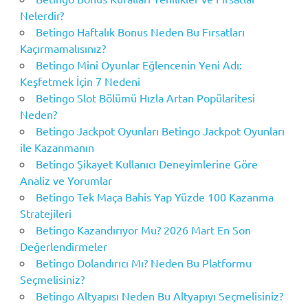
Nelerdir?
Betingo Haftalık Bonus Neden Bu Fırsatları
Kaçırmamalısınız?
Betingo Mini Oyunlar Eğlencenin Yeni Adı:
Keşfetmek İçin 7 Nedeni
Betingo Slot Bölümü Hızla Artan Popülaritesi
Neden?
Betingo Jackpot Oyunları Betingo Jackpot Oyunları
ile Kazanmanın
Betingo Şikayet Kullanıcı Deneyimlerine Göre
Analiz ve Yorumlar
Betingo Tek Maça Bahis Yap Yüzde 100 Kazanma
Stratejileri
Betingo Kazandırıyor Mu? 2026 Mart En Son
Değerlendirmeler
Betingo Dolandırıcı Mı? Neden Bu Platformu
Seçmelisiniz?
Betingo Altyapısı Neden Bu Altyapıyı Seçmelisiniz?