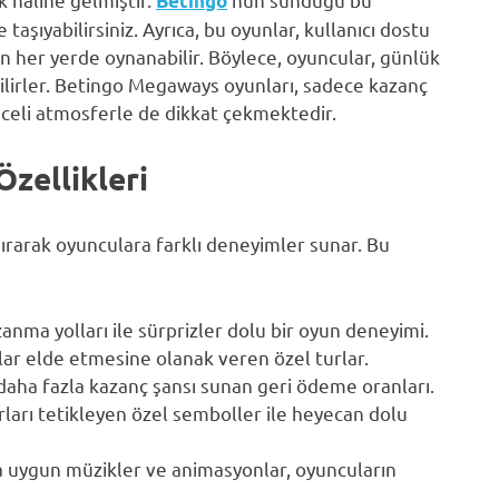
Betingo
taşıyabilirsiniz. Ayrıca, bu oyunlar, kullanıcı dostu
n her yerde oynanabilir. Böylece, oyuncular, günlük
ilirler. Betingo Megaways oyunları, sadece kazanç
nceli atmosferle de dikkat çekmektedir.
zellikleri
ndırarak oyunculara farklı deneyimler sunar. Bu
anma yolları ile sürprizler dolu bir oyun deneyimi.
lar elde etmesine olanak veren özel turlar.
aha fazla kazanç şansı sunan geri ödeme oranları.
rları tetikleyen özel semboller ile heyecan dolu
na uygun müzikler ve animasyonlar, oyuncuların