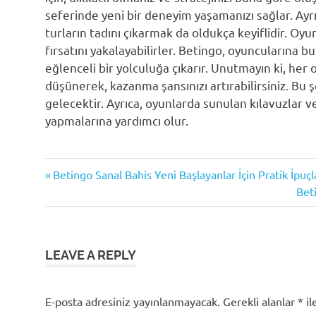
seferinde yeni bir deneyim yaşamanızı sağlar. Ayr
turların tadını çıkarmak da oldukça keyiflidir. O
fırsatını yakalayabilirler. Betingo, oyuncularına b
eğlenceli bir yolculuğa çıkarır. Unutmayın ki, her 
düşünerek, kazanma şansınızı artırabilirsiniz. Bu 
gelecektir. Ayrıca, oyunlarda sunulan kılavuzlar ve 
yapmalarına yardımcı olur.
Çevrimiçi
Previous
Yazı
Betingo Sanal Bahis Yeni Başlayanlar İçin Pratik İpuçl
Oyunlar
Post:
Nex
Bet
gezinmesi
Megaways
Post
slotları
Yüksek
kazançlar
LEAVE A REPLY
E-posta adresiniz yayınlanmayacak.
Gerekli alanlar
*
il