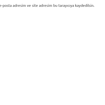
e-posta adresim ve site adresim bu tarayıcıya kaydedilsin.