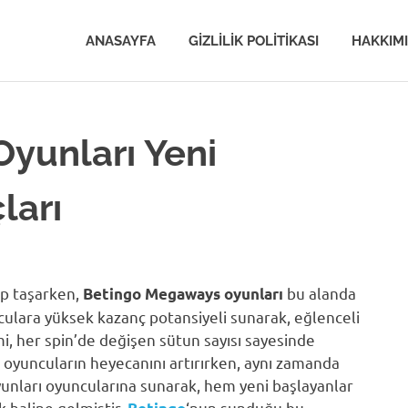
ANASAYFA
GIZLILIK POLITIKASI
HAKKIM
yunları Yeni
ları
up taşarken,
bu alanda
Betingo Megaways oyunları
culara yüksek kazanç potansiyeli sunarak, eğlenceli
, her spin’de değişen sütun sayısı sayesinde
oyuncuların heyecanını artırırken, aynı zamanda
yunları oyuncularına sunarak, hem yeni başlayanlar
k haline gelmiştir.
‘nun sunduğu bu