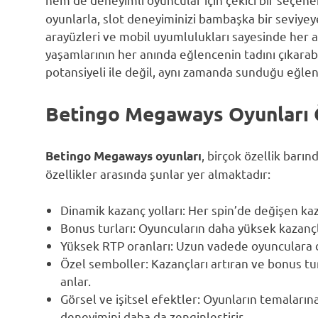
oyunlarla, slot deneyiminizi bambaşka bir seviyeye 
arayüzleri ve mobil uyumlulukları sayesinde her a
yaşamlarının her anında eğlencenin tadını çıkarab
potansiyeli ile değil, aynı zamanda sunduğu eğle
Betingo Megaways Oyunları Ö
, birçok özellik barı
Betingo Megaways oyunları
özellikler arasında şunlar yer almaktadır:
Dinamik kazanç yolları: Her spin’de değişen kaz
Bonus turları: Oyuncuların daha yüksek kazanç
Yüksek RTP oranları: Uzun vadede oyunculara d
Özel semboller: Kazançları artıran ve bonus tu
anlar.
Görsel ve işitsel efektler: Oyunların temaları
deneyimini daha da zenginleştirir.