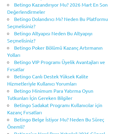
Betingo Kazandırıyor Mu? 2026 Mart En Son
Değerlendirmeler
Betingo Dolandırıcı Mı? Neden Bu Platformu
Seçmelisiniz?
Betingo Altyapısı Neden Bu Altyapıyı
Seçmelisiniz?
Betingo Poker Bölümü Kazanç Artırmanın
Yolları
Betingo VIP Programı Üyelik Avantajları ve
Fırsatlar
Betingo Canlı Destek Yüksek Kalite
Hizmetleriyle Kullanıcı Yorumları
Betingo Minimum Para Yatırma Oyun
Tutkunları İçin Gereken Bilgiler
Betingo Sadakat Programı Kullanıcılar için
Kazanç Fırsatları
Betingo Belge İstiyor Mu? Neden Bu Süreç
Önemli?
Betingo’ya Nasıl Para Yatırılır? 2026 Güncel