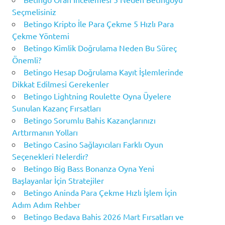
Seçmelisiniz
Betingo Kripto İle Para Çekme 5 Hızlı Para
Çekme Yöntemi
Betingo Kimlik Doğrulama Neden Bu Süreç
Önemli?
Betingo Hesap Doğrulama Kayıt İşlemlerinde
Dikkat Edilmesi Gerekenler
Betingo Lightning Roulette Oyna Üyelere
Sunulan Kazanç Fırsatları
Betingo Sorumlu Bahis Kazançlarınızı
Arttırmanın Yolları
Betingo Casino Sağlayıcıları Farklı Oyun
Seçenekleri Nelerdir?
Betingo Big Bass Bonanza Oyna Yeni
Başlayanlar İçin Stratejiler
Betingo Aninda Para Çekme Hızlı İşlem İçin
Adım Adım Rehber
Betingo Bedava Bahis 2026 Mart Fırsatları ve