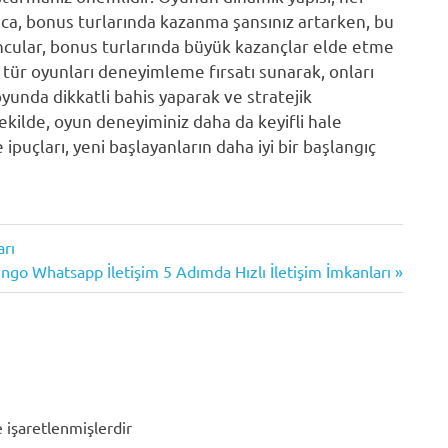
ıca, bonus turlarında kazanma şansınız artarken, bu
yuncular, bonus turlarında büyük kazançlar elde etme
u tür oyunları deneyimleme fırsatı sunarak, onları
oyunda dikkatli bahis yaparak ve stratejik
şekilde, oyun deneyiminiz daha da keyifli hale
ipuçları, yeni başlayanların daha iyi bir başlangıç
arı
t
ingo Whatsapp İletişim 5 Adımda Hızlı İletişim İmkanları
:
e işaretlenmişlerdir