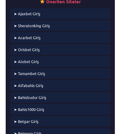
Önerilen Siteler
➤ Ajaxbet Giriş
➤ Sheratonking Giriş
➤ Acarbet Giriş
➤ Orisbet Giriş
➤ Alobet Giriş
➤ Tamambet Giriş
➤ Alfabahis Giriş
➤ Bahisbudur Giriş
➤ Bahis1000 Giriş
➤ Betgar Giriş
➤ Beinwon Giriş