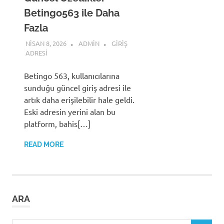
Betingo563 ile Daha
Fazla
NISAN 8, 2026
ADMIN
GIRIŞ
ADRESI
Betingo 563, kullanıcılarına
sunduğu güncel giriş adresi ile
artık daha erişilebilir hale geldi.
Eski adresin yerini alan bu
platform, bahis[…]
READ MORE
ARA