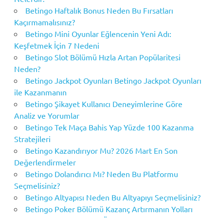
Betingo Haftalık Bonus Neden Bu Fırsatları
Kaçırmamalısınız?
Betingo Mini Oyunlar Eğlencenin Yeni Adı:
Keşfetmek İçin 7 Nedeni
Betingo Slot Bölümü Hızla Artan Popülaritesi
Neden?
Betingo Jackpot Oyunları Betingo Jackpot Oyunları
ile Kazanmanın
Betingo Şikayet Kullanıcı Deneyimlerine Göre
Analiz ve Yorumlar
Betingo Tek Maça Bahis Yap Yüzde 100 Kazanma
Stratejileri
Betingo Kazandırıyor Mu? 2026 Mart En Son
Değerlendirmeler
Betingo Dolandırıcı Mı? Neden Bu Platformu
Seçmelisiniz?
Betingo Altyapısı Neden Bu Altyapıyı Seçmelisiniz?
Betingo Poker Bölümü Kazanç Artırmanın Yolları