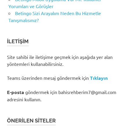
Yorumları ve Görüşler
Betingo Sizi Arayalım Neden Bu Hizmetle
Tanışmalısınız?
İLETIŞIM
Site sahibi ile iletişime geçmek için aşağıda yer alan
yöntemleri kullanabilirsiniz.
Teams üzerinden mesaj göndermek için
Tıklayın
E-posta
göndermek için
bahisrehberim7@gmail.com
adresini kullanın.
ÖNERILEN SITELER