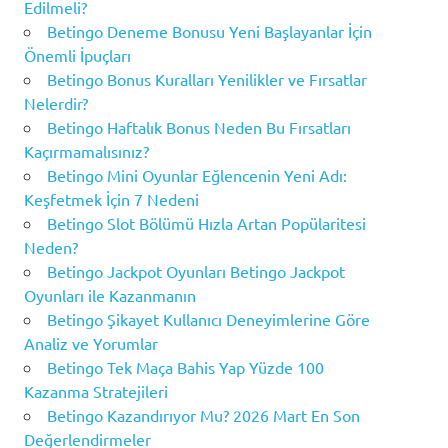
Edilmeli?
Betingo Deneme Bonusu Yeni Başlayanlar İçin
Önemli İpuçları
Betingo Bonus Kuralları Yenilikler ve Fırsatlar
Nelerdir?
Betingo Haftalık Bonus Neden Bu Fırsatları
Kaçırmamalısınız?
Betingo Mini Oyunlar Eğlencenin Yeni Adı:
Keşfetmek İçin 7 Nedeni
Betingo Slot Bölümü Hızla Artan Popülaritesi
Neden?
Betingo Jackpot Oyunları Betingo Jackpot
Oyunları ile Kazanmanın
Betingo Şikayet Kullanıcı Deneyimlerine Göre
Analiz ve Yorumlar
Betingo Tek Maça Bahis Yap Yüzde 100
Kazanma Stratejileri
Betingo Kazandırıyor Mu? 2026 Mart En Son
Değerlendirmeler