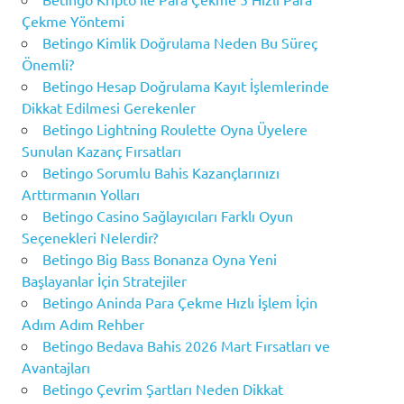
Çekme Yöntemi
Betingo Kimlik Doğrulama Neden Bu Süreç
Önemli?
Betingo Hesap Doğrulama Kayıt İşlemlerinde
Dikkat Edilmesi Gerekenler
Betingo Lightning Roulette Oyna Üyelere
Sunulan Kazanç Fırsatları
Betingo Sorumlu Bahis Kazançlarınızı
Arttırmanın Yolları
Betingo Casino Sağlayıcıları Farklı Oyun
Seçenekleri Nelerdir?
Betingo Big Bass Bonanza Oyna Yeni
Başlayanlar İçin Stratejiler
Betingo Aninda Para Çekme Hızlı İşlem İçin
Adım Adım Rehber
Betingo Bedava Bahis 2026 Mart Fırsatları ve
Avantajları
Betingo Çevrim Şartları Neden Dikkat