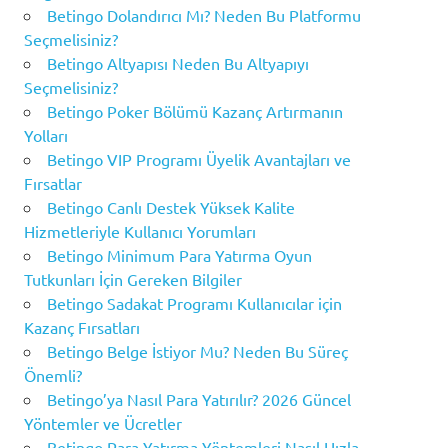
Betingo Dolandırıcı Mı? Neden Bu Platformu
Seçmelisiniz?
Betingo Altyapısı Neden Bu Altyapıyı
Seçmelisiniz?
Betingo Poker Bölümü Kazanç Artırmanın
Yolları
Betingo VIP Programı Üyelik Avantajları ve
Fırsatlar
Betingo Canlı Destek Yüksek Kalite
Hizmetleriyle Kullanıcı Yorumları
Betingo Minimum Para Yatırma Oyun
Tutkunları İçin Gereken Bilgiler
Betingo Sadakat Programı Kullanıcılar için
Kazanç Fırsatları
Betingo Belge İstiyor Mu? Neden Bu Süreç
Önemli?
Betingo’ya Nasıl Para Yatırılır? 2026 Güncel
Yöntemler ve Ücretler
Betingo Para Yatırma Yöntemleri Nasıl Hızla