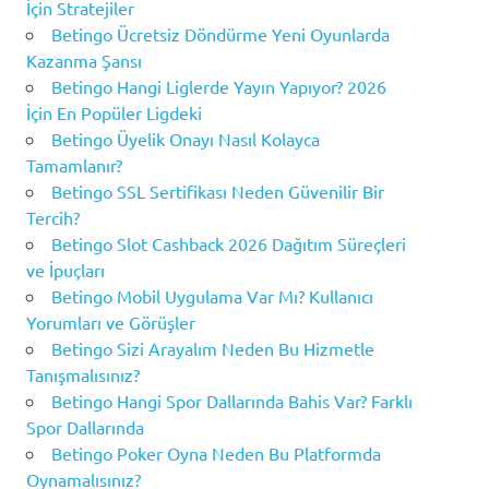
İçin Stratejiler
Betingo Ücretsiz Döndürme Yeni Oyunlarda
Kazanma Şansı
Betingo Hangi Liglerde Yayın Yapıyor? 2026
İçin En Popüler Ligdeki
Betingo Üyelik Onayı Nasıl Kolayca
Tamamlanır?
Betingo SSL Sertifikası Neden Güvenilir Bir
Tercih?
Betingo Slot Cashback 2026 Dağıtım Süreçleri
ve İpuçları
Betingo Mobil Uygulama Var Mı? Kullanıcı
Yorumları ve Görüşler
Betingo Sizi Arayalım Neden Bu Hizmetle
Tanışmalısınız?
Betingo Hangi Spor Dallarında Bahis Var? Farklı
Spor Dallarında
Betingo Poker Oyna Neden Bu Platformda
Oynamalısınız?