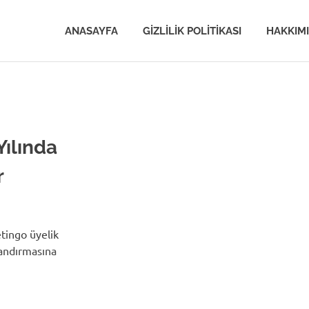
ANASAYFA
GIZLILIK POLITIKASI
HAKKIM
Yılında
r
etingo üyelik
nlandırmasına