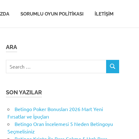
IZDA
SORUMLU OYUN POLITIKASI
İLETIŞIM
ARA
Search
SEARCH
for:
SON YAZILAR
Betingo Poker Bonusları 2026 Mart Yeni
Fırsatlar ve İpuçları
Betingo Oran İncelemesi 5 Neden Betingoyu
Seçmelisiniz
Betingo Kripto İle Para Çekme 5 Hızlı Para