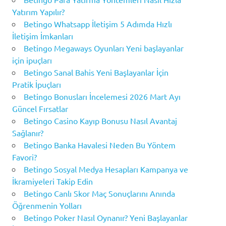
Yatırım Yapılır?
Betingo Whatsapp İletişim 5 Adımda Hızlı
İletişim İmkanları
Betingo Megaways Oyunları Yeni başlayanlar
için ipuçları
Betingo Sanal Bahis Yeni Başlayanlar İçin
Pratik İpuçları
Betingo Bonusları İncelemesi 2026 Mart Ayı
Güncel Fırsatlar
Betingo Casino Kayıp Bonusu Nasıl Avantaj
Sağlanır?
Betingo Banka Havalesi Neden Bu Yöntem
Favori?
Betingo Sosyal Medya Hesapları Kampanya ve
İkramiyeleri Takip Edin
Betingo Canlı Skor Maç Sonuçlarını Anında
Öğrenmenin Yolları
Betingo Poker Nasıl Oynanır? Yeni Başlayanlar