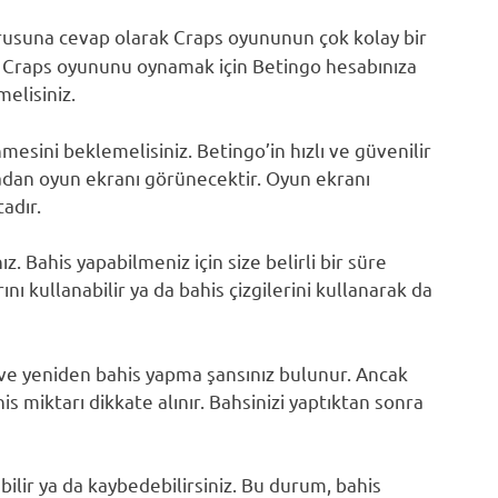
rusuna cevap olarak Craps oyununun çok kolay bir
. Craps oyununu oynamak için Betingo hesabınıza
elisiniz.
sini beklemelisiniz. Betingo’in hızlı ve güvenilir
adan oyun ekranı görünecektir. Oyun ekranı
adır.
 Bahis yapabilmeniz için size belirli bir süre
ını kullanabilir ya da bahis çizgilerini kullanarak da
ve yeniden bahis yapma şansınız bulunur. Ancak
 miktarı dikkate alınır. Bahsinizi yaptıktan sonra
bilir ya da kaybedebilirsiniz. Bu durum, bahis