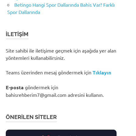
Betingo Hangi Spor Dallarında Bahis Var? Farklı
Spor Dallarında
İLETIŞIM
Site sahibi ile iletişime geçmek için aşağıda yer alan
yöntemleri kullanabilirsiniz.
Teams üzerinden mesaj göndermek için
Tıklayın
E-posta
göndermek için
bahisrehberim7@gmail.com
adresini kullanın.
ÖNERILEN SITELER