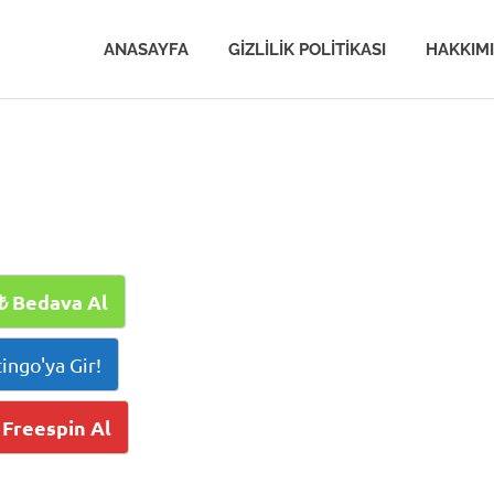
ANASAYFA
GIZLILIK POLITIKASI
HAKKIM
0₺ Bedava Al
tingo'ya Gir!
0 Freespin Al