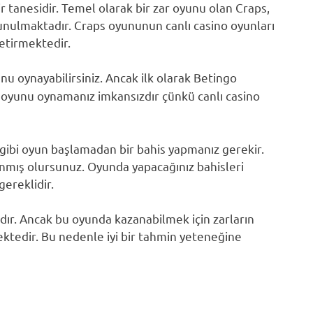
 tanesidir. Temel olarak bir zar oyunu olan Craps,
sunulmaktadır. Craps oyununun canlı casino oyunları
etirmektedir.
u oynayabilirsiniz. Ancak ilk olarak Betingo
bu oyunu oynamanız imkansızdır çünkü canlı casino
gibi oyun başlamadan bir bahis yapmanız gerekir.
nmış olursunuz. Oyunda yapacağınız bahisleri
gereklidir.
rdır. Ancak bu oyunda kazanabilmek için zarların
ktedir. Bu nedenle iyi bir tahmin yeteneğine