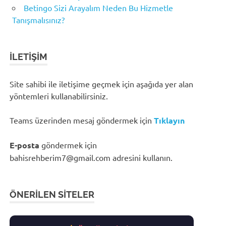
Betingo Sizi Arayalım Neden Bu Hizmetle
Tanışmalısınız?
İLETIŞIM
Site sahibi ile iletişime geçmek için aşağıda yer alan
yöntemleri kullanabilirsiniz.
Teams üzerinden mesaj göndermek için
Tıklayın
E-posta
göndermek için
bahisrehberim7@gmail.com
adresini kullanın.
ÖNERILEN SITELER