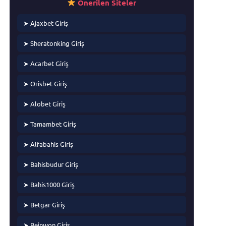
Önerilen Siteler
➤ Ajaxbet Giriş
➤ Sheratonking Giriş
➤ Acarbet Giriş
➤ Orisbet Giriş
➤ Alobet Giriş
➤ Tamambet Giriş
➤ Alfabahis Giriş
➤ Bahisbudur Giriş
➤ Bahis1000 Giriş
➤ Betgar Giriş
➤ Beinwon Giriş