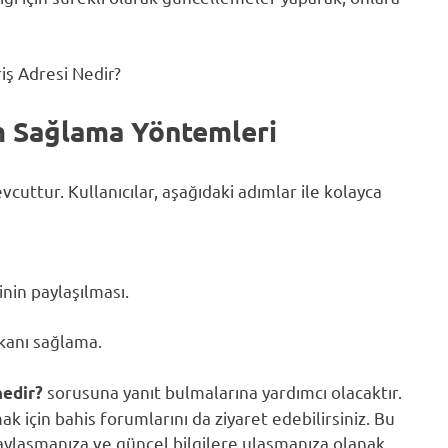
im Sağlama Yöntemleri
uttur. Kullanıcılar, aşağıdaki adımlar ile kolayca
nin paylaşılması.
mkanı sağlama.
sorusuna yanıt bulmalarına yardımcı olacaktır.
nedir?
mak için bahis forumlarını da ziyaret edebilirsiniz. Bu
 paylaşmanıza ve güncel bilgilere ulaşmanıza olanak