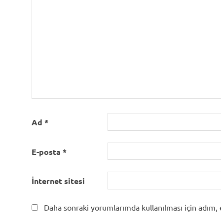
Ad
*
E-posta
*
İnternet sitesi
Daha sonraki yorumlarımda kullanılması için adım, 