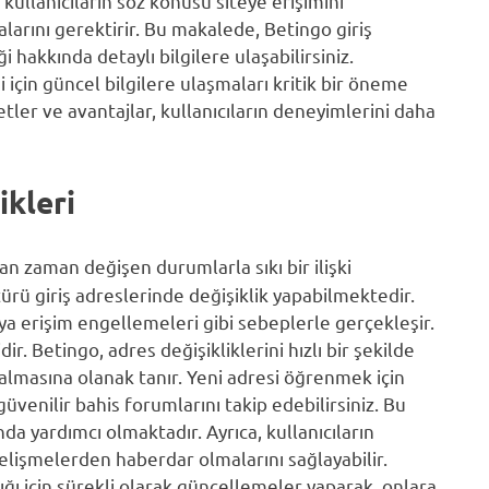
kullanıcıların söz konusu siteye erişimini
larını gerektirir. Bu makalede, Betingo giriş
 hakkında detaylı bilgilere ulaşabilirsiniz.
i için güncel bilgilere ulaşmaları kritik bir öneme
tler ve avantajlar, kullanıcıların deneyimlerini daha
ikleri
n zaman değişen durumlarla sıkı bir ilişki
ötürü giriş adreslerinde değişiklik yapabilmektedir.
ya erişim engellemeleri gibi sebeplerle gerçekleşir.
ir. Betingo, adres değişikliklerini hızlı bir şekilde
t almasına olanak tanır. Yeni adresi öğrenmek için
venilir bahis forumlarını takip edebilirsiniz. Bu
nda yardımcı olmaktadır. Ayrıca, kullanıcıların
elişmelerden haberdar olmalarını sağlayabilir.
lığı için sürekli olarak güncellemeler yaparak, onlara