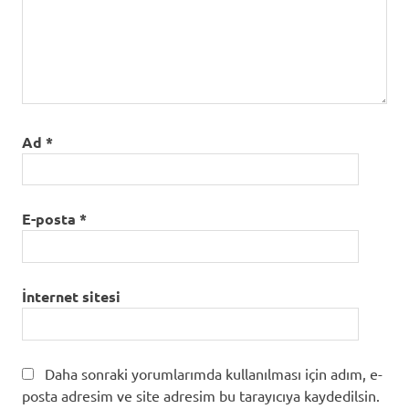
Ad
*
E-posta
*
İnternet sitesi
Daha sonraki yorumlarımda kullanılması için adım, e-
posta adresim ve site adresim bu tarayıcıya kaydedilsin.