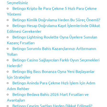
Seçmelisiniz
Betingo Kripto İle Para Çekme 5 Hızlı Para Çekme
Yöntemi
Betingo Kimlik Doğrulama Neden Bu Süreç Önemli?
Betingo Hesap Doğrulama Kayıt İşlemlerinde Dikkat
Edilmesi Gerekenler
Betingo Lightning Roulette Oyna Üyelere Sunulan
Kazanç Fırsatları
Betingo Sorumlu Bahis Kazançlarınızı Arttırmanın
Yolları
Betingo Casino Sağlayıcıları Farklı Oyun Seçenekleri
Nelerdir?
Betingo Big Bass Bonanza Oyna Yeni Başlayanlar
İçin Stratejiler
Betingo Aninda Para Çekme Hızlı İşlem İçin Adım
Adım Rehber
Betingo Bedava Bahis 2026 Mart Fırsatları ve
Avantajları
Betingo Çevrim Şartları Neden Dikkat Edilmeli?