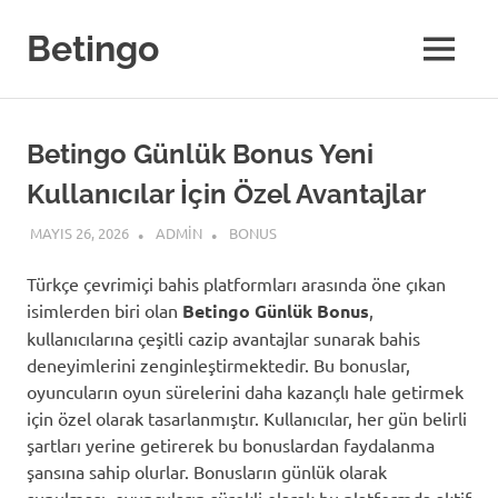
Skip
to
Betingo
MENU
content
Betingo Günlük Bonus Yeni
Kullanıcılar İçin Özel Avantajlar
MAYIS 26, 2026
ADMIN
BONUS
Türkçe çevrimiçi bahis platformları arasında öne çıkan
isimlerden biri olan
Betingo Günlük Bonus
,
kullanıcılarına çeşitli cazip avantajlar sunarak bahis
deneyimlerini zenginleştirmektedir. Bu bonuslar,
oyuncuların oyun sürelerini daha kazançlı hale getirmek
için özel olarak tasarlanmıştır. Kullanıcılar, her gün belirli
şartları yerine getirerek bu bonuslardan faydalanma
şansına sahip olurlar. Bonusların günlük olarak
sunulması, oyuncuların sürekli olarak bu platformda aktif