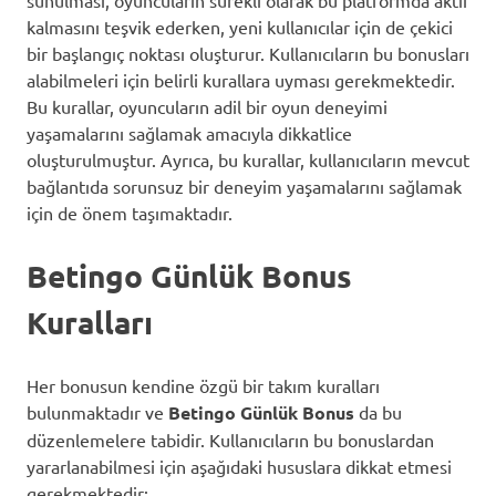
kalmasını teşvik ederken, yeni kullanıcılar için de çekici
bir başlangıç noktası oluşturur. Kullanıcıların bu bonusları
alabilmeleri için belirli kurallara uyması gerekmektedir.
Bu kurallar, oyuncuların adil bir oyun deneyimi
yaşamalarını sağlamak amacıyla dikkatlice
oluşturulmuştur. Ayrıca, bu kurallar, kullanıcıların mevcut
bağlantıda sorunsuz bir deneyim yaşamalarını sağlamak
için de önem taşımaktadır.
Betingo Günlük Bonus
Kuralları
Her bonusun kendine özgü bir takım kuralları
bulunmaktadır ve
Betingo Günlük Bonus
da bu
düzenlemelere tabidir. Kullanıcıların bu bonuslardan
yararlanabilmesi için aşağıdaki hususlara dikkat etmesi
gerekmektedir: