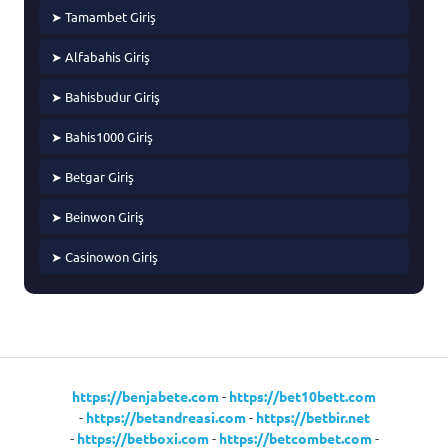
➤ Tamambet Giriş
➤ Alfabahis Giriş
➤ Bahisbudur Giriş
➤ Bahis1000 Giriş
➤ Betgar Giriş
➤ Beinwon Giriş
➤ Casinowon Giriş
https://benjabete.com
-
https://bet10bett.com
-
https://betandreasi.com
-
https://betbir.net
-
https://betboxi.com
-
https://betcombet.com
-