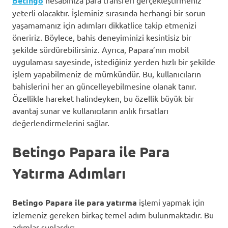
Betingo
yeterli olacaktır. İşleminiz sırasında herhangi bir sorun
yaşamamanız için adımları dikkatlice takip etmenizi
öneririz. Böylece, bahis deneyiminizi kesintisiz bir
şekilde sürdürebilirsiniz. Ayrıca, Papara’nın mobil
uygulaması sayesinde, istediğiniz yerden hızlı bir şekilde
işlem yapabilmeniz de mümkündür. Bu, kullanıcıların
bahislerini her an güncelleyebilmesine olanak tanır.
Özellikle hareket halindeyken, bu özellik büyük bir
avantaj sunar ve kullanıcıların anlık fırsatları
değerlendirmelerini sağlar.
Betingo Papara ile Para
Yatırma Adımları
Betingo Papara ile para yatırma
işlemi yapmak için
izlemeniz gereken birkaç temel adım bulunmaktadır. Bu
adımlar şunlardır: