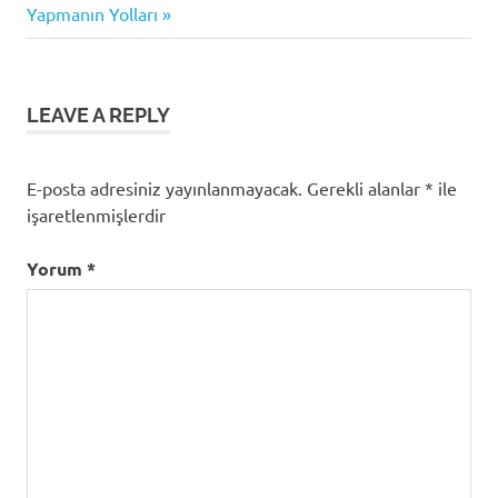
Dijital
Post:
Yapmanın Yolları
cüzdan
kullanımı
Papara
bahis
LEAVE A REPLY
işlemleri
E-posta adresiniz yayınlanmayacak.
Gerekli alanlar
*
ile
işaretlenmişlerdir
Yorum
*