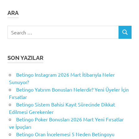
ARA
Search
SEARCH
for:
SON YAZILAR
Betingo Instagram 2026 Mart İtibarıyla Neler
Sunuyor?
Betingo Yatırım Bonusları Nelerdir? Yeni Üyeler İçin
Fırsatlar
Betingo Sistem Bahisi Kayıt Sürecinde Dikkat
Edilmesi Gerekenler
Betingo Poker Bonusları 2026 Mart Yeni Fırsatlar
ve İpuçları
Betingo Oran İncelemesi 5 Neden Betingoyu