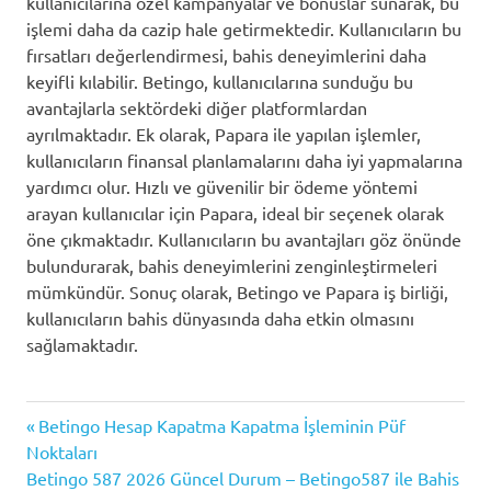
kullanıcılarına özel kampanyalar ve bonuslar sunarak, bu
işlemi daha da cazip hale getirmektedir. Kullanıcıların bu
fırsatları değerlendirmesi, bahis deneyimlerini daha
keyifli kılabilir. Betingo, kullanıcılarına sunduğu bu
avantajlarla sektördeki diğer platformlardan
ayrılmaktadır. Ek olarak, Papara ile yapılan işlemler,
kullanıcıların finansal planlamalarını daha iyi yapmalarına
yardımcı olur. Hızlı ve güvenilir bir ödeme yöntemi
arayan kullanıcılar için Papara, ideal bir seçenek olarak
öne çıkmaktadır. Kullanıcıların bu avantajları göz önünde
bulundurarak, bahis deneyimlerini zenginleştirmeleri
mümkündür. Sonuç olarak, Betingo ve Papara iş birliği,
kullanıcıların bahis dünyasında daha etkin olmasını
sağlamaktadır.
Betingo
Previous
Yazı
Betingo Hesap Kapatma Kapatma İşleminin Püf
Para
Post:
Noktaları
Yatırma
gezinmesi
Next
Betingo 587 2026 Güncel Durum – Betingo587 ile Bahis