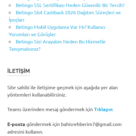
Betingo SSL Sertifikası Neden Güvenilir Bir Tercih?
Betingo Slot Cashback 2026 Dağıtım Süreçleri ve
İpuçları
Betingo Mobil Uygulama Var Mı? Kullanıcı
Yorumları ve Görüşler
Betingo Sizi Arayalım Neden Bu Hizmetle
Tanışmalısınız?
İLETIŞIM
Site sahibi ile iletişime geçmek için aşağıda yer alan
yöntemleri kullanabilirsiniz.
Teams üzerinden mesaj göndermek için
Tıklayın
E-posta
göndermek için
bahisrehberim7@gmail.com
adresini kullanın.