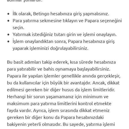
İlk olarak, Betingo hesabınıza giriş yapmalısınız.
Para yatırma sekmesine tıklayın ve Papara seçeneğini
seçin.
Yatırmak istediğiniz tutarı girin ve işlemi onaylayın.
İşlem onaylandıktan sonra, Papara hesabınıza giriş
yaparak işleminizi doğrulayabilirsiniz.
Bu basit adımları takip ederek, kısa sürede hesabınıza
para yatırabilir ve bahis oynamaya başlayabilirsiniz.
Papara ile yapılan işlemler genellikle anında gerçekleşir,
bu da kullanıcılar için büyük bir avantajdır. Ancak, dikkat
edilmesi gereken bir diğer husus da işlem limitleridir.
Herhangi bir sorun yaşamamanız için minimum ve
maksimum para yatırma limitlerini kontrol etmekte
fayda vardır. Ayrıca, işlem sırasında dikkat etmeniz
gereken bir diğer konu da Papara hesabınızdaki
bakiyenin yeterli olmasıdır. Bu sayede, yatırma işlemi