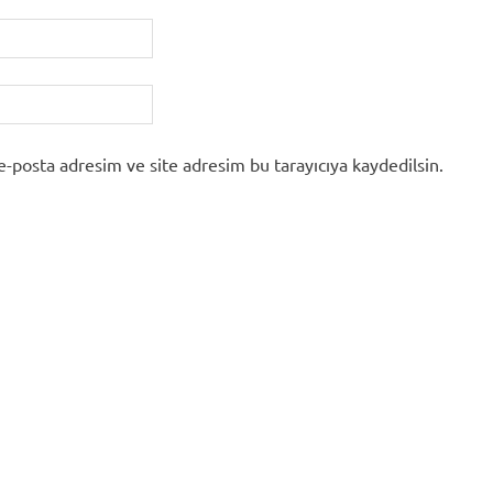
e-posta adresim ve site adresim bu tarayıcıya kaydedilsin.