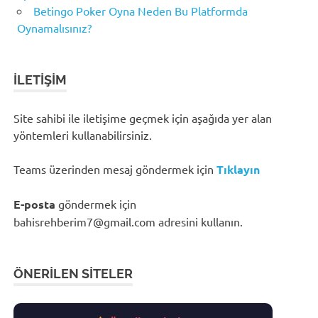
Betingo Poker Oyna Neden Bu Platformda
Oynamalısınız?
İLETIŞIM
Site sahibi ile iletişime geçmek için aşağıda yer alan
yöntemleri kullanabilirsiniz.
Teams üzerinden mesaj göndermek için
Tıklayın
E-posta
göndermek için
bahisrehberim7@gmail.com
adresini kullanın.
ÖNERILEN SITELER