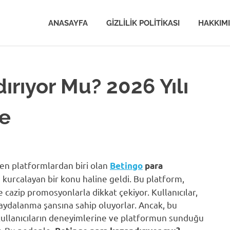
ANASAYFA
GIZLILIK POLITIKASI
HAKKIM
ırıyor Mu? 2026 Yılı
me
ken platformlardan biri olan
Betingo
para
 kurcalayan bir konu haline geldi. Bu platform,
e cazip promosyonlarla dikkat çekiyor. Kullanıcılar,
faydalanma şansına sahip oluyorlar. Ancak, bu
 kullanıcıların deneyimlerine ve platformun sunduğu