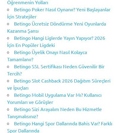
Öğrenmenin Yolları
Betingo Poker Nasıl Oynanır? Yeni Başlayanlar
İçin Stratejiler
Betingo Ücretsiz Döndürme Yeni Oyunlarda
Kazanma Şansı
Betingo Hangi Liglerde Yayın Yapıyor? 2026
İçin En Popüler Ligdeki
Betingo Üyelik Onayı Nasıl Kolayca
Tamamlanır?
Betingo SSL Sertifikası Neden Güvenilir Bir
Tercih?
Betingo Slot Cashback 2026 Dağıtım Süreçleri
ve İpuçları
Betingo Mobil Uygulama Var Mı? Kullanıcı
Yorumları ve Görüşler
Betingo Sizi Arayalım Neden Bu Hizmetle
Tanışmalısınız?
Betingo Hangi Spor Dallarında Bahis Var? Farklı
Spor Dallarında