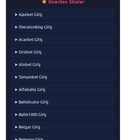
Önerilen Siteler
➤ Ajaxbet Giriş
➤ Sheratonking Giriş
➤ Acarbet Giriş
➤ Orisbet Giriş
➤ Alobet Giriş
➤ Tamambet Giriş
➤ Alfabahis Giriş
➤ Bahisbudur Giriş
➤ Bahis1000 Giriş
➤ Betgar Giriş
➤ Beinwon Giriş