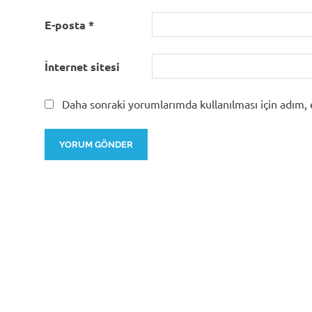
E-posta
*
İnternet sitesi
Daha sonraki yorumlarımda kullanılması için adım, 