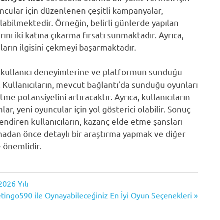
ncular için düzenlenen çeşitli kampanyalar,
olabilmektedir. Örneğin, belirli günlerde yapılan
nı iki katına çıkarma fırsatı sunmaktadır. Ayrıca,
ların ilgisini çekmeyi başarmaktadır.
 kullanıcı deneyimlerine ve platformun sunduğu
. Kullanıcıların, mevcut bağlantı’da sunduğu oyunları
 potansiyelini artıracaktır. Ayrıca, kullanıcıların
r, yeni oyuncular için yol gösterici olabilir. Sonuç
endiren kullanıcıların, kazanç elde etme şansları
madan önce detaylı bir araştırma yapmak ve diğer
 önemlidir.
2026 Yılı
tingo590 ile Oynayabileceğiniz En İyi Oyun Seçenekleri