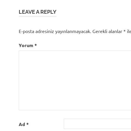
Oyun
seçenekleri
LEAVE A REPLY
E-posta adresiniz yayınlanmayacak.
Gerekli alanlar
*
il
Yorum
*
Ad
*