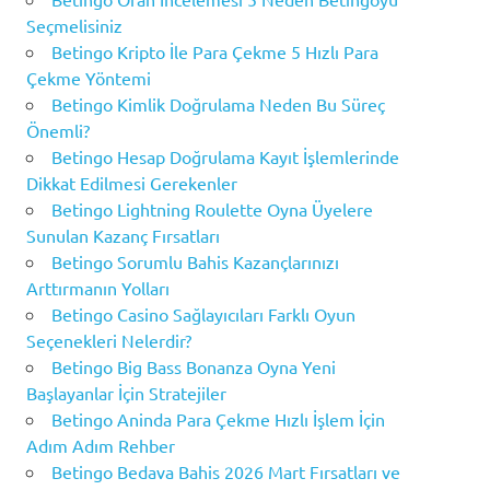
Seçmelisiniz
Betingo Kripto İle Para Çekme 5 Hızlı Para
Çekme Yöntemi
Betingo Kimlik Doğrulama Neden Bu Süreç
Önemli?
Betingo Hesap Doğrulama Kayıt İşlemlerinde
Dikkat Edilmesi Gerekenler
Betingo Lightning Roulette Oyna Üyelere
Sunulan Kazanç Fırsatları
Betingo Sorumlu Bahis Kazançlarınızı
Arttırmanın Yolları
Betingo Casino Sağlayıcıları Farklı Oyun
Seçenekleri Nelerdir?
Betingo Big Bass Bonanza Oyna Yeni
Başlayanlar İçin Stratejiler
Betingo Aninda Para Çekme Hızlı İşlem İçin
Adım Adım Rehber
Betingo Bedava Bahis 2026 Mart Fırsatları ve