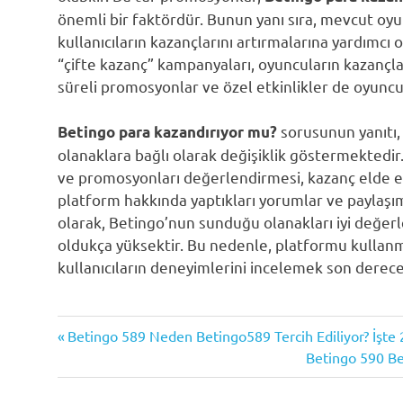
önemli bir faktördür. Bunun yanı sıra, mevcut oyu
kullanıcıların kazançlarını artırmalarına yardımcı 
“çifte kazanç” kampanyaları, oyuncuların kazançları
süreli promosyonlar ve özel etkinlikler de oyuncu
sorusunun yanıtı,
Betingo para kazandırıyor mu?
olanaklara bağlı olarak değişiklik göstermektedir
ve promosyonları değerlendirmesi, kazanç elde etme
platform hakkında yaptıkları yorumlar ve paylaşımla
olarak, Betingo’nun sunduğu olanakları iyi değerl
oldukça yüksektir. Bu nedenle, platformu kullan
kullanıcıların deneyimlerini incelemek son derece
Betingo
Previous
Yazı
Betingo 589 Neden Betingo589 Tercih Ediliyor? İşte 
kazançları
Post:
Next
Betingo 590 Be
gezinmesi
Çevrimiçi
Post:
bahis