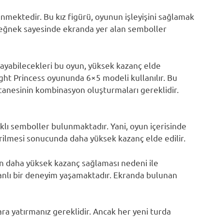
ünmektedir. Bu kız figürü, oyunun işleyişini sağlamak
li değnek sayesinde ekranda yer alan semboller
nayabilecekleri bu oyun, yüksek kazanç elde
light Princess oyununda 6×5 modeli kullanılır. Bu
tanesinin kombinasyon oluşturmaları gereklidir.
klı semboller bulunmaktadır. Yani, oyun içerisinde
ilmesi sonucunda daha yüksek kazanç elde edilir.
n daha yüksek kazanç sağlaması nedeni ile
nlı bir deneyim yaşamaktadır. Ekranda bulunan
ara yatırmanız gereklidir. Ancak her yeni turda