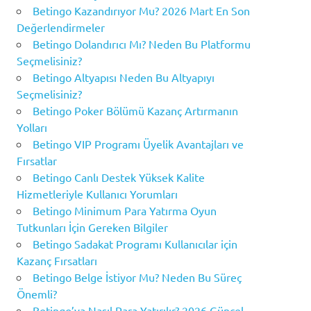
Betingo Kazandırıyor Mu? 2026 Mart En Son
Değerlendirmeler
Betingo Dolandırıcı Mı? Neden Bu Platformu
Seçmelisiniz?
Betingo Altyapısı Neden Bu Altyapıyı
Seçmelisiniz?
Betingo Poker Bölümü Kazanç Artırmanın
Yolları
Betingo VIP Programı Üyelik Avantajları ve
Fırsatlar
Betingo Canlı Destek Yüksek Kalite
Hizmetleriyle Kullanıcı Yorumları
Betingo Minimum Para Yatırma Oyun
Tutkunları İçin Gereken Bilgiler
Betingo Sadakat Programı Kullanıcılar için
Kazanç Fırsatları
Betingo Belge İstiyor Mu? Neden Bu Süreç
Önemli?
Betingo’ya Nasıl Para Yatırılır? 2026 Güncel