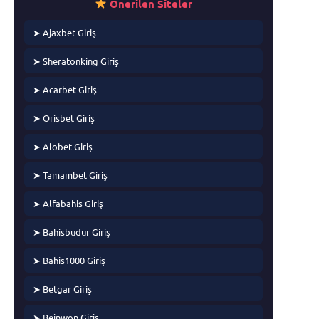
Önerilen Siteler
➤ Ajaxbet Giriş
➤ Sheratonking Giriş
➤ Acarbet Giriş
➤ Orisbet Giriş
➤ Alobet Giriş
➤ Tamambet Giriş
➤ Alfabahis Giriş
➤ Bahisbudur Giriş
➤ Bahis1000 Giriş
➤ Betgar Giriş
➤ Beinwon Giriş