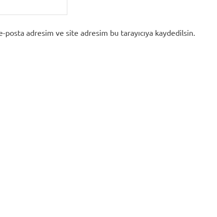
e-posta adresim ve site adresim bu tarayıcıya kaydedilsin.