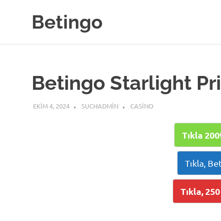
Skip
Betingo
to
content
Betingo Starlight P
EKIM 4, 2024
SUCHADMIN
CASINO
Tıkla 20
Tıkla, Be
Tıkla, 25